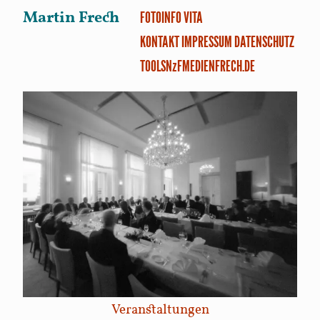
Martin Frech
FOTO
INFO
VITA
KONTAKT
IMPRESSUM
DATENSCHUTZ
TOOLS
NzF
MEDIENFRECH.DE
Veranstaltungen