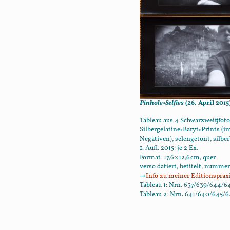
Pinhole-Selfies
(26. April 2015
Tableau aus 4 Schwarz­weiß­fot
Silber­gelatine-Baryt-Prints (
Negativen), selen­getont, silberb
1. Aufl. 2015: je 2 Ex.
Format:
17,6 × 12,6 cm
, quer
verso datiert, betitelt, nummer
→
Info zu meiner Editions­prax
Tableau 1: Nrn. 637/639/644/6
Tableau 2: Nrn. 641/640/645/6