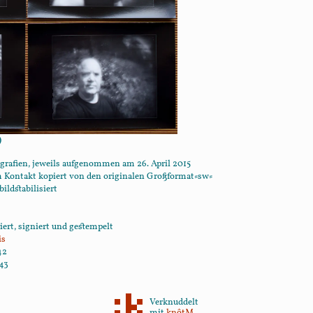
)
ografien, jeweils auf­genommen am 26. April 2015
im Kontakt kopiert von den originalen Groß­format-sw-
ild­stabilisiert
iert, signiert und gestempelt
is
42
43
Verknuddelt