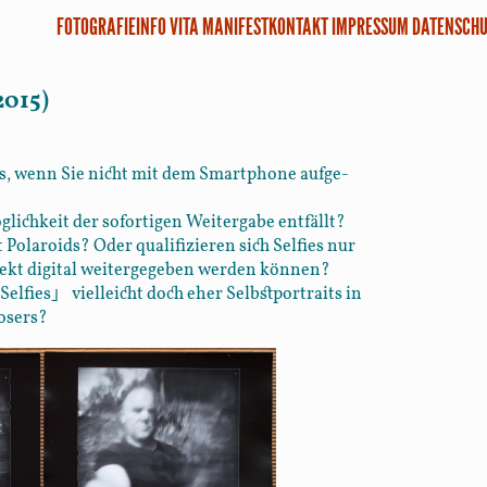
FOTOGRAFIE
INFO
VITA
MANIFEST
KONTAKT
IMPRESSUM
DATENSCHU
2015)
es, wenn Sie nicht mit dem Smart­phone auf­ge­
lich­keit der sofortigen Weiter­gabe ent­fällt?
Polaroids? Oder quali­fizieren sich Selfies nur
irekt digital weiter­gegeben werden können?
」
Selfies
vielleicht doch eher Selbst­portraits in
Posers?