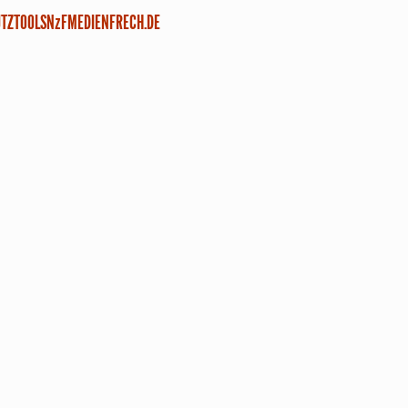
TZ
TOOLS
NzF
MEDIENFRECH.DE