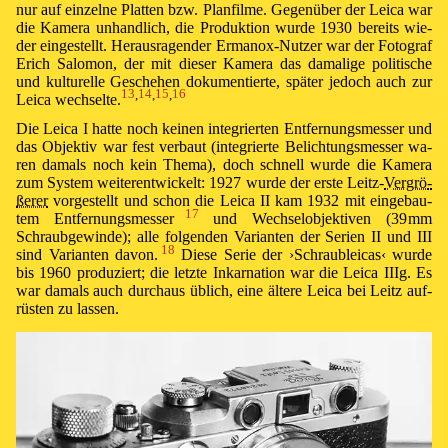
nur auf ein­zel­ne Plat­ten bzw. Plan­filme. Ge­gen­über der Lei­ca war
die Ka­me­ra un­han­dlich, die Pro­duk­tion wur­de 1930 be­reits wie­
der ein­ge­stel­lt. He­raus­ra­gen­der Er­ma­nox-Nut­zer war der Fo­to­graf
Erich Salomon, der mit die­ser Ka­me­ra das da­ma­li­ge po­li­ti­sche
und kul­tu­rel­le Ge­sche­hen do­ku­men­tier­te, spä­ter je­doch auch zur
13
,
14
,
15
,
16
Lei­ca wech­sel­te.⁠
Die Lei­ca I hat­te noch kei­nen in­te­grier­ten Ent­fer­nungs­mes­ser und
das Ob­jek­tiv war fest ver­baut (in­te­grier­te Be­lich­tungs­mes­ser wa­
ren da­mals noch kein The­ma), doch schnell wur­de die Ka­me­ra
zum Sys­tem wei­ter­ent­wi­ckelt: 1927 wur­de der ers­te Leitz-
Ver­grö­
ße­rer
vor­ge­stellt und schon die Lei­ca II kam 1932 mit ein­ge­bau­
17
tem Ent­fer­nungs­mes­ser⁠
und Wech­sel­ob­jek­t­iven (
39 mm
Schraub­ge­win­de); alle fol­gen­den Va­ri­an­ten der Se­rien II und III
18
sind Va­ri­an­ten da­von.⁠
Die­se Se­rie der ›⁠Schraub­leic­as⁠‹ wur­de
bis 1960 pro­du­ziert; die letz­te In­kar­na­tion war die Lei­ca IIIg. Es
war da­mals auch durch­aus üb­lich, ei­ne äl­te­re Lei­ca bei Leitz auf­
rüs­ten zu las­sen.