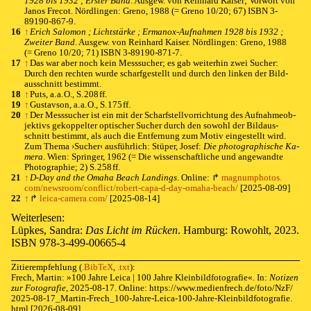
1928 bis 1932 ; Ers­ter Band
. Aus­gew. von Rein­hard Kai­ser; Vor­wort von
Ja­nos Fre­cot. Nörd­lin­gen: Gre­no, 1988 (= Gre­no 10/20; 67) ISBN
3-
89190-
867-9
.
16
↑
Erich Sa­lo­mon ; Licht­stär­ke ; Er­ma­nox-Auf­nah­men 1928 bis 1932 ;
Zwei­ter Band
. Aus­gew. von Rein­hard Kai­ser. Nörd­lin­gen: Gre­no, 1988
(= Gre­no 10/20; 71) ISBN
3-
89190-
871-7
.
17
↑
Das war aber noch kein Mess­su­cher; es gab wei­ter­hin zwei Su­cher:
Durch den rech­ten wur­de scharf­ge­stellt und durch den lin­ken der Bild­
aus­schnitt be­stimmt.
18
↑
Puts, a⁠.⁠ ⁠a⁠.⁠ ⁠O⁠.,
S. 208 ff.
19
↑
Gus­tav­son, a⁠.⁠ ⁠a⁠.⁠ ⁠O⁠.,
S. 175 ff.
20
↑
Der Mess­su­cher ist ein mit der Scharf­stell­vor­rich­tung des Auf­nah­me­ob­
jek­tivs ge­kop­pel­ter op­ti­scher Su­cher durch den so­wohl der Bild­aus­
schnitt be­stimmt, als auch die Ent­fer­nung zum Mo­tiv ein­ge­stel­lt wird.
Zum The­ma ›⁠Su­cher⁠‹ aus­führ­lich: Stü­per, Jo­sef:
Die pho­to­gra­phi­sche Ka­
me­ra
. Wien: Sprin­ger, 1962 (= Die wis­sen­schaft­li­che und an­ge­wand­te
Pho­to­gra­phie; 2)
S. 258 ff.
21
↑
D-Day and the Oma­ha Beach Land­ings
. On­line:
↱
⁠ ⁠
magnumphotos.
com/
newsroom/
conflict/
robert-
capa-
d-
day-
omaha-
beach/
[2025-08-09]
22
↑
↱
⁠ ⁠
leica-
camera.
com/
[2025-08-14]
Wei­ter­le­sen:
Lüp­kes, San­dra:
Das Licht im Rü­cken
. Ham­burg: Ro­wohlt, 2023.
ISBN
978-3-499-00665-4
Zitierempfehlung
(
.BibTeX
,
.txt
)
:
Frech, Martin: »
100 Jah­re Lei­ca | 100 Jah­re Klein­bild­fo­to­gra­fie
«. In:
Notizen
zur Fotografie
,
2025-08-17
. Online:
https://
www.
medienfrech.
de/
foto/
NzF/
2025-
08-
17_
Martin-
Frech_
100-
Jahre-
Leica-
100-
Jahre-
Kleinbildfotografie.
html
[2026-08-09]