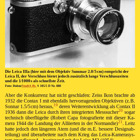
Die Lei­ca IIIa (hier mit dem Ob­jek­tiv Sum­mar
2.0/5 cm
) ent­spricht der
Lei­ca II, der Ver­schluss bie­tet je­doch zu­sätz­lich lan­ge Ver­schluss­zei­ten
und die
1⁄1000 s
als schnells­te Zeit.
Fo­to: Dohm/
StadtA Rt.
S 105/5 D Nr. 888
Aber die Kon­kur­renz hat nicht ge­schla­fen: Zeiss Ikon brach­te ab
1932 die Contax I mit eben­falls her­vor­ra­gen­den Ob­jek­tiv­en (z⁠.⁠ ⁠B⁠.
19
Son­nar
1.5/5 cm
) he­raus,⁠
de­ren Wei­te­rent­wick­lung als Contax II
20
1936 dann die Lei­ca durch ih­ren in­te­grier­ten Mess­su­cher⁠
so­gar
tech­nisch über­flü­gel­te (Robert Capa fo­to­gra­fier­te mit die­ser Ka­
21
me­ra 1944 die Lan­dung der Al­li­ier­ten in der Nor­man­die)⁠
. Leitz
hat­te je­doch den län­ge­ren Atem (und die m⁠.⁠ ⁠E⁠. bes­se­re De­sign­ab­
tei­lung) und über­ar­bei­te­te nach dem Krieg das Lei­ca-Ka­me­ra­sys­