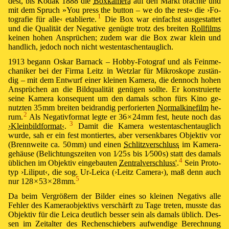
dest, bis Ko­dak 1888 die
Box­ka­me­ra
auf den Markt brach­te und
mit dem Spruch »⁠
You press the but­ton – we do the rest
⁠« die ›⁠Fo­
1
to­gra­fie für alle⁠‹ eta­blier­te.⁠
Die Box war ein­fachst aus­ge­stat­tet
und die Qua­li­tät der Ne­ga­tive ge­nüg­te trotz des brei­ten
Roll­films
kei­nen ho­hen An­sprü­chen; zu­dem war die Box zwar klein und
hand­lich, je­doch noch nicht wes­ten­ta­schen­taug­lich.
1913 be­gann Oskar Barnack – Hob­by-Fo­to­graf und als Fein­me­
cha­ni­ker bei der Fir­ma Leitz in Wetz­lar für Mi­kro­sko­pe zu­stän­
dig – mit dem Ent­wurf ei­ner klei­nen Ka­me­ra, die den­noch ho­hen
An­sprü­chen an die Bild­qua­li­tät ge­nü­gen soll­te. Er kon­stru­ier­te
sei­ne Ka­me­ra kon­se­quent um den da­mals schon fürs Ki­no ge­
nutz­ten
35 mm
brei­ten beid­ran­dig per­fo­rier­ten
Nor­mal­ki­ne­film
he­
2
rum.⁠
Als Ne­ga­tiv­for­mat leg­te er
36 × 24 mm
fest, heu­te noch das
3
›⁠Klein­bild­for­mat⁠‹
.⁠
Da­mit die Ka­me­ra wes­ten­ta­schen­taug­lich
wur­de, sah er ein fest mon­tier­tes, aber ver­senk­ba­res Ob­jek­tiv vor
(Brenn­weite ca.
50 mm
) und ei­nen
Schlitz­ver­schluss
im Ka­me­ra­
gehäuse (Be­lich­tungs­zeiten von
1⁄25 s
bis
1⁄500 s
) statt des da­mals
4
üb­li­chen im Ob­jek­tiv ein­ge­bau­ten
Zen­tral­ver­schluss'
.⁠
Sein Pro­to­
typ ›⁠Li­li­put⁠‹, die sog. Ur-Lei­ca (›⁠Leitz Ca­mera⁠‹), maß denn auch
5
nur
128 × 53 × 28 mm
.⁠
Da beim Ver­grö­ßern der Bil­der ei­nes so klei­nen Ne­ga­tivs alle
Feh­ler des Ka­me­ra­ob­jek­tivs ver­schärft zu Ta­ge tre­ten, mus­ste das
Ob­jek­tiv für die Lei­ca deut­lich bes­ser sein als da­mals üb­lich. Des­
sen im Zeit­al­ter des Re­chen­schie­bers auf­wen­di­ge Be­rech­nung