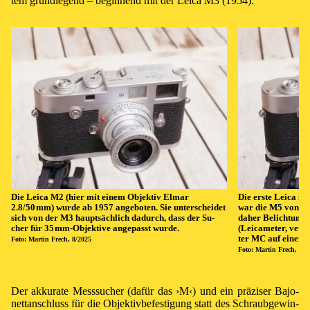
tem grund­le­gend – be­gin­nend mit der Lei­ca M3 (1954).
Die Lei­ca M2 (hier mit ei­nem Ob­jek­tiv El­mar
Die ers­te Lei­ca mi
2.8/50 mm
) wur­de ab 1957 an­ge­bo­ten. Sie un­ter­schei­det
war die M5 von 1971
sich von der M3 haupt­säch­lich da­durch, dass der Su­
da­her Be­lich­tungs
cher für
35 mm
-Ob­jek­ti­ve an­ge­passt wur­de.
(Lei­ca­me­ter, ver­s
ter MC auf ei­ner L
Fo­to: Mar­tin Frech, 8/2025
Fo­to: Mar­tin Frech, 8/2
Der ak­ku­ra­te Mess­su­cher (da­für das ›⁠M⁠‹) und ein prä­zi­ser Ba­jo­
nett­an­schluss für die Ob­jek­tiv­be­fes­ti­gung statt des Schraub­ge­win­