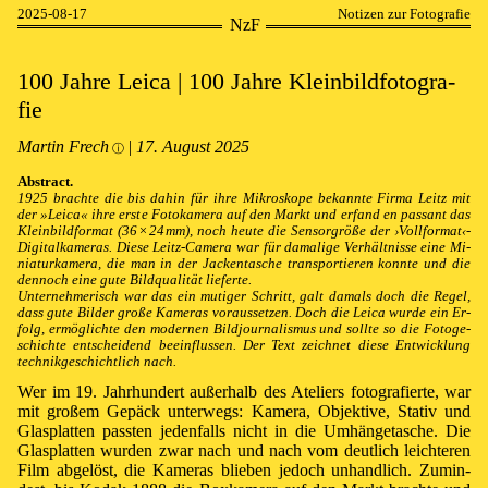
2025-08-17
Notizen zur Fotografie
NzF
100 Jah­re Lei­ca | 100 Jah­re Klein­bild­fo­to­gra­
fie
Martin Frech
|
17⁠.⁠ August 2025
ⓘ
Abstract.
1925 brach­te die bis da­hin für ih­re Mi­kro­sko­pe be­kann­te Fir­ma Leitz mit
der »⁠Lei­ca⁠« ih­re ers­te Fo­to­ka­me­ra auf den Markt und er­fand en passant das
Klein­bild­for­mat (
36 × 24 mm
), noch heu­te die Sen­sor­grö­ße der ›⁠Voll­for­mat⁠‹-
Di­gi­tal­ka­me­ras. Die­se Leitz-Cam­era war für da­ma­li­ge Ver­hält­nis­se ei­ne Mi­
ni­atur­ka­me­ra, die man in der Ja­cken­ta­sche trans­por­tie­ren konn­te und die
den­noch ei­ne gu­te Bild­qua­li­tät lie­fer­te.
Un­ter­neh­me­risch war das ein mu­tig­er Schritt, galt da­mals doch die Re­gel,
dass gu­te Bil­der gro­ße Ka­me­ras vor­aus­set­zen. Doch die Lei­ca wur­de ein Er­
folg, er­mög­lich­te den mo­der­nen Bild­jour­na­lis­mus und soll­te so die Fo­to­ge­
schich­te ent­schei­dend be­ein­flus­sen. Der Text zeich­net die­se Ent­wick­lung
tech­nik­ge­schicht­lich nach.
Wer im 19. Jahr­hun­dert au­ßer­halb des Ate­li­ers fo­to­gra­fier­te, war
mit gro­ßem Ge­päck un­ter­wegs: Ka­me­ra, Ob­jek­ti­ve, Sta­tiv und
Glas­plat­ten pass­ten je­den­falls nicht in die Um­hän­ge­ta­sche. Die
Glas­plat­ten wur­den zwar nach und nach vom deut­lich leich­te­ren
Film ab­ge­löst, die Ka­me­ras blie­ben je­doch un­han­dlich. Zu­min­