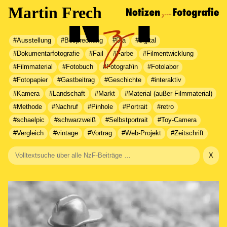
Martin Frech
#Ausstellung
#Besprechung
#Dia
#digital
#Dokumentarfotografie
#Fail
#Farbe
#Filmentwicklung
#Filmmaterial
#Fotobuch
#Fotograf/in
#Fotolabor
#Fotopapier
#Gastbeitrag
#Geschichte
#interaktiv
#Kamera
#Landschaft
#Markt
#Material (außer Filmmaterial)
#Methode
#Nachruf
#Pinhole
#Portrait
#retro
#schaelpic
#schwarzweiß
#Selbstportrait
#Toy-Camera
#Vergleich
#vintage
#Vortrag
#Web-Projekt
#Zeitschrift
X