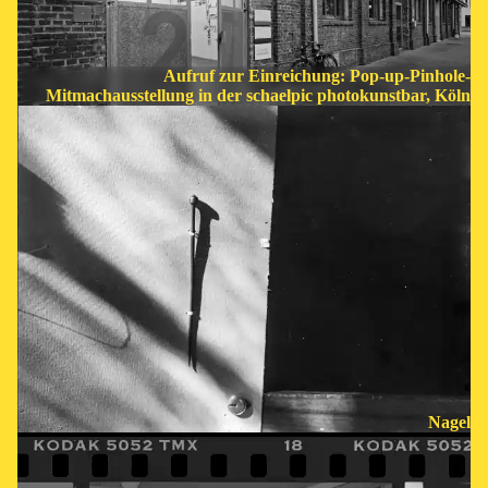
Aufruf zur Einreichung: Pop­-up­-Pinhole-
Mitmachausstellung in der schaelpic photokunstbar, Köln
Nagel