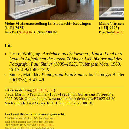
Mei­ne Vi­tri­nen­aus­stel­lung im Stadt­archiv Reut­lin­gen
Mei­ne Vi­tri­nen­au
(1. Hj. 2025)
(1. Hj. 2025)
Fo­to: Frech/
StadtA Rt.
S 106 Nr. 25B0126
Fo­to: Frech/
StadtA Rt.
S
Lit.
Hesse, Wolf­gang:
An­sich­ten aus Schwa­ben ; Kunst, Land und
Leu­te in Auf­nah­men der ers­ten Tü­bin­ger Licht­bild­ner und des
Fo­to­gra­fen Paul Sin­ner (1838–1925)
. Tü­bin­gen: Metz, 1989.
ISBN
3-921580-79-X
Sin­ner, Mat­hil­de:
Pho­to­graph Paul Sin­ner
. In: Tü­bin­ger Blät­ter
29 (1938)
,
S. 45–49
Zitierempfehlung
(
.BibTeX
,
.txt
)
:
Frech, Martin: »
Paul Sin­ner (1838–1925)
«. In:
Notizen zur Fotografie
,
2025-03-30
. Online:
https://
www.
medienfrech.
de/
foto/
NzF/
2025-
03-
30_
Martin-
Frech_
Paul-
Sinner-
1838-
1925.
html
[2026-08-10]
Text und Bil­der sind mensch­ge­macht.
Al­le Rech­te vor­be­hal­ten. Wir be­hal­ten uns
auch eine Nutz­ung des Werks für
Text
und
Da­ta Min­ing
im Sin­ne von
§⁠ ⁠44b⁠ ⁠(3) UrhG
deut­schen Rechts vor. Der Vor­be­halt die­ser