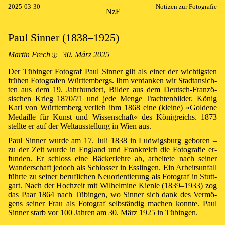
2025-03-30
Notizen zur Fotografie
NzF
Paul Sin­ner (1838–1925)
Martin Frech
|
30⁠.⁠ März 2025
ⓘ
Der Tü­bin­ger Fo­to­graf Paul Sin­ner gilt als ei­ner der wich­tigs­ten
frü­hen Fo­to­gra­fen Würt­tem­bergs. Ihm ver­dan­ken wir Stadt­an­sich­
ten aus dem 19. Jahr­hun­dert, Bil­der aus dem Deutsch-Fran­zö­
sisch­en Krieg 1870/71 und je­de Men­ge Trach­ten­bil­der. Kö­nig
Karl von Würt­tem­berg ver­lieh ihm 1868 ei­ne (klei­ne) »⁠Gol­de­ne
Me­dail­le für Kunst und Wis­sen­schaft⁠« des Kö­nig­reichs. 1873
stel­lte er auf der Welt­aus­stel­lung in Wien aus.
Paul Sin­ner wur­de am 17. Juli 1838 in Lud­wigs­burg ge­bo­ren –
zu der Zeit wur­de in Eng­land und Frank­reich die Fo­to­gra­fie er­
fun­den. Er schloss ei­ne Bä­cker­leh­re ab, ar­bei­te­te nach sei­ner
Wan­der­schaft je­doch als Schlos­ser in Ess­lin­gen. Ein Ar­beits­un­fall
führ­te zu sei­ner be­ruf­li­chen Neu­ori­en­tie­rung als Fo­to­graf in Stutt­
gart. Nach der Hoch­zeit mit Wil­hel­mi­ne Kien­le (1839–1933) zog
das Paar 1864 nach Tü­bin­gen, wo Sin­ner sich dank des Ver­mö­
gens sei­ner Frau als Fo­to­graf selb­stän­dig ma­chen konn­te. Paul
Sin­ner starb vor 100 Jah­ren am 30. März 1925 in Tü­bin­gen.