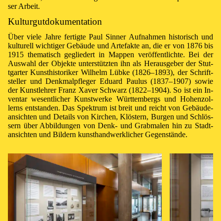
ser Ar­beit.
Kulturgutdokumentation
Über vie­le Jah­re fer­tig­te Paul Sin­ner Auf­nah­men his­to­risch und
kul­tu­rell wich­ti­ger Ge­bäu­de und Ar­te­fak­te an, die er von 1876 bis
1915 the­ma­tisch ge­glie­dert in Map­pen ver­öf­fent­lich­te. Bei der
Aus­wahl der Ob­jek­te un­ter­stütz­ten ihn als He­raus­ge­ber der Stut­
tgar­ter Kunst­his­to­ri­ker Wil­helm Lüb­ke (1826–1893), der Schrift­
stel­ler und Denk­mal­pfle­ger Edu­ard Pau­lus (1837–1907) so­wie
der Kunst­leh­rer Franz Xa­ver Schwarz (1822–1904). So ist ein In­
ven­tar we­sent­li­cher Kunst­wer­ke Würt­tem­bergs und Ho­hen­zol­
lerns ent­stan­den. Das Spek­trum ist breit und reicht von Ge­bäu­de­
an­sich­ten und De­tails von Kir­chen, Klös­tern, Bur­gen und Schlös­
sern über Ab­bil­dun­gen von Denk- und Grab­ma­len hin zu Stadt­
an­sich­ten und Bil­dern kunst­hand­werk­li­cher Ge­gen­stände.