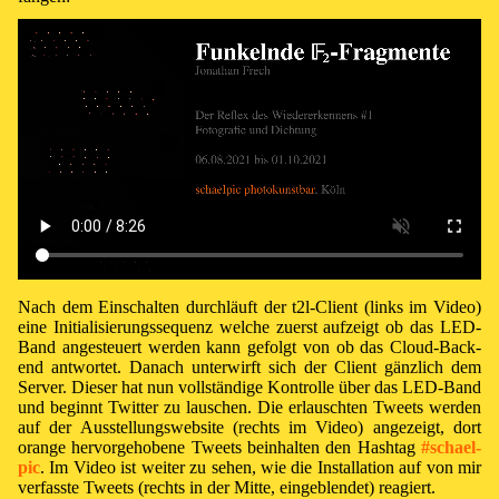
Nach dem Ein­schal­ten durch­läuft der t2l-Cli­ent (links im Vi­deo)
ei­ne Ini­ti­a­li­sie­rungs­se­quenz wel­che zu­erst auf­zeigt ob das LED-
Band an­ge­steu­ert wer­den kann ge­folgt von ob das Cloud-Back­
end ant­wor­tet. Da­nach un­ter­wirft sich der Cli­ent gänz­lich dem
Ser­ver. Die­ser hat nun voll­stän­di­ge Kon­t­rol­le über das LED-Band
und be­ginnt Twit­ter zu lau­schen. Die er­lausch­ten Tweets wer­den
auf der Aus­stel­lungs­web­site (rechts im Vi­deo) an­ge­zeigt, dort
orange her­vor­ge­ho­be­ne Tweets be­in­hal­ten den Hash­tag
#schael­
pic
. Im Vi­deo ist wei­ter zu se­hen, wie die In­s­tal­la­ti­on auf von mir
ver­fas­ste Tweets (rechts in der Mit­te, ein­ge­blen­det) rea­giert.