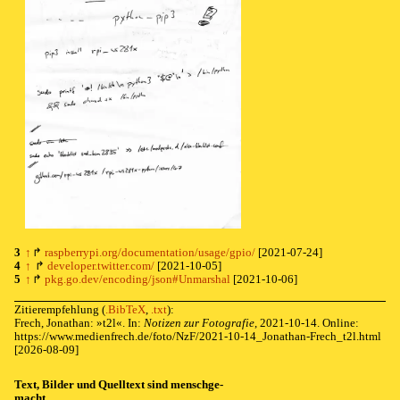
3
↑
↱
⁠ ⁠
raspberrypi.
org/
documentation/
usage/
gpio/
[2021-07-24]
4
↑
↱
⁠ ⁠
developer.
twitter.
com/
[2021-10-05]
5
↑
↱
⁠ ⁠
pkg.
go.
dev/
encoding/
json#Unmarshal
[2021-10-06]
Zitierempfehlung
(
.BibTeX
,
.txt
)
:
Frech, Jonathan: »
t2l
«. In:
Notizen zur Fotografie
,
2021-10-14
. Online:
https://
www.
medienfrech.
de/
foto/
NzF/
2021-
10-
14_
Jonathan-
Frech_
t2l.
html
[2026-08-09]
Text, Bil­der und Quelltext sind mensch­ge­
macht.