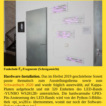
Fun­keln­de
𝔽
-Frag­men­te (Schräg­an­sicht)
2
Hard­ware-In­s­tal­la­ti­on.
Das im Herbst 2019 ge­schrie­be­ne So­nett
pas­ste the­ma­tisch zum Aus­stel­lungs­the­ma so­wie zum
Schwarzbuch 2020
und wur­de folg­lich aus­er­wählt, auf Kap­pa-
Plat­ten auf­ge­bracht und mit 320 Ein­hei­ten des LED-Bands
›⁠YUNBO WS2812B⁠‹ un­ter­stri­chen. Die hard­ware­na­he
GPIO
-
Pin-An­steuer­ung des LED-Bands wird von der
Py­thon-3-
Bib­lio­
thek ›⁠rpi_ws281x⁠‹ über­nom­men, wo­mit nur noch der Soft­ware-
1