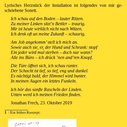
Ly­ri­sches Herz­stück der In­s­tal­la­ti­on ist fol­gen­des von mir ge­
schrie­be­ne So­nett.
Ich schau auf den Boden – lauter Ritzen.
Zu meiner Linken sitzt’n Bettler – traurig.
Mir ist heute wirklich nicht nach Witzen.
Ich denk oft an meine Zukunft – schaurig.
Am Job angekomm’ stell ich mich an.
Sowie auch sie, er, der Hund und Schrank: stopf
Ein jeder wird mal sterben – doch nur wann?
Alle ins Büro – ich drück ’nen and’ren Knopf.
Die Türe öffnet sich, ich schau runter.
Der Schacht ist tief, so tief, eng und dunkel.
Es nächtigt bald, der Himmel wird bunter.
In meinen Augen ein letztes Funkeln.
Ich hör das sanfte Rascheln der Linden.
Unten werd ich meinen Frieden finden.
Jonathan Frech
, 23⁠.⁠ Oktober 2019
1
↑
Ein frü­hes Kon­zept: