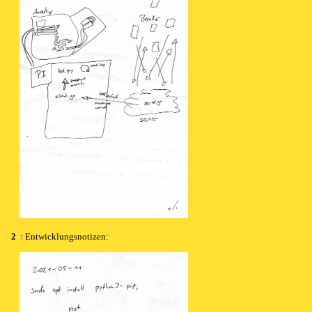
2
↑
Ent­wick­lungs­no­ti­zen: