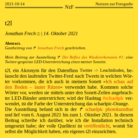
2021-10-14
Notizen zur Fotografie
NzF
t2l
Jonathan Frech
|
14⁠.⁠ Oktober 2021
ⓘ
Abstract.
Gast­bei­trag von
↱
⁠ ⁠
Jo­na­than Frech
ge­schrieben.
Mein Bei­trag zur Aus­stel­lung
↱
⁠ ⁠
Der Re­flex des Wie­der­er­ken­nens #1
: ei­ne
Twit­ter-ge­speist­e LED-Un­ter­strei­chung ei­nes mei­ner So­nette.
t2l
, ein Akro­nym für den Da­ten­fluss
, be­
Twitter -> Leuchtdioden
lauscht den lau­fen­den Twit­ter-Feed nach Tweets in wel­chen Wör­
ter vor­kom­men, die ich auch in mei­nem So­nett »⁠
Ich schau auf
den Bo­den – lau­ter Rit­zen
⁠« ver­wen­det ha­be. Kom­men sol­che
Wör­ter vor, wer­den sie mit­tels un­ter den So­nett-Zei­len an­ge­brach­
ter LED-Bän­der
un­ter­stri­chen
; wird der Hash­tag
#schael­pic
ver­
wen­det, ist die Far­be der Un­ter­strei­chung das schael­pic-Orange.
Die Aus­stel­lung be­fand sich in der
↱
⁠ ⁠
schael­pic pho­to­kunst­bar
und lief vom
6. Au­gust 2021
bis zum
1. Ok­to­ber 2021
. In die­sem
Bei­trag schrei­be ich da­rü­ber, wie ich die In­s­tal­la­ti­on tech­nisch
um­ge­setzt ha­be; der vol­le Quell­text ist
ver­öf­fent­licht
, wo­mit Sie
selbst die Mög­lich­keit ha­ben, ein ei­ge­nes t2l ein­zu­rich­ten.