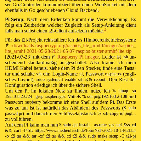
ser
Go
-
Con­trol­ler
kom­mu­ni­ziert über ei­nen
Web­Socket
mit dem
eben­falls in
Go
ge­schrie­be­nen
Cloud
-
Back­end
.
Pi
-Set­up.
Nach dem Er­den­ken kommt die Ver­wirk­lich­ung. Es
folgt ein Zeit­be­richt wel­cher Zu­gleich als Set­up-An­lei­tung dient
2
falls man selbst ei­nen t2l-Cli­ent auf­set­zen möch­te. ⁠
Für das t2l-Pro­jekt re­in­stal­lie­re ich das Him­beeren­be­triebs­sys­tem:
↱
⁠ ⁠
downloads.
raspberrypi.
org/
raspios_
lite_
armhf/
images/
raspios_
lite_
armhf-
2021-
05-
28/
2021-
05-
07-
raspios-
buster-
armhf-
lite.
zip
[2021-07-23]
mit dem
↱
⁠ ⁠
Rasp­ber­ry Pi Im­ag­er
. Lei­der ist
an­
ssh
schei­nend stan­dard­mä­ßig aus­ge­schal­tet. Also kra­me ich mein
HDMI-Ka­bel he­raus, zie­he dem
Pi
den Ste­cker, fin­de ei­ne Tas­ta­
tur und schal­te
ein: Log­in-Na­me
, Pass­wort
(eng­li­
ssh
pi
raspberrz
sches Lay­out),
. Den Rest der
sudo systemctl enable ssh && reboot
Kon­fi­gu­ra­tion er­le­di­ge ich über die si­che­re Shell.
Um den
Pi
im lo­ka­len Netz zu fin­den, nut­ze ich
% nmap -sn
. Mit­tels
und
192.168.2.0/24 | grep raspberrypi
% ssh pi@192.168.2.108
Pass­wort
be­komme ich ei­ne Shell auf dem
Pi
. Das Ers­te
raspberry
was zu tun ist ist na­tür­lich das Ab­än­dern des Pass­worts (
$ sudo
) und da­nach den Schlüs­sel­aus­tausch
passwd pi
% ssh-copy-id pi@...
zu voll­füh­ren.
Auf dem
Pi
kann man nun
$ sudo apt install --assume-yes curl && cd
&& curl -f#SL
https://
www.
medienfrech.
de/
foto/
NzF/
2021-
10-
14/
t2l.
tar
-o t2l.tar && tar -xf t2l.tar && cd t2l && sudo make setup -C t2l-pi