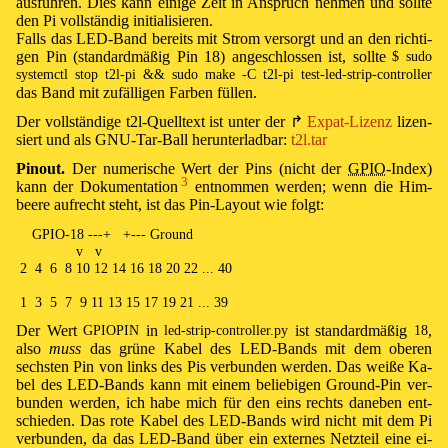
aus­füh­ren. Dies kann ei­ni­ge Zeit in An­spruch neh­men und soll­te
den
Pi
voll­stän­dig ini­ti­a­li­sie­ren.
Falls das LED-Band be­reits mit Strom ver­sorgt und an den rich­ti­
gen Pin (stan­dard­mä­ßig Pin 18) an­ge­schlos­sen ist, soll­te
$ sudo
systemctl stop t2l-pi && sudo make -C t2l-pi test-led-strip-controller
das Band mit zu­fäl­lig­en Far­ben fül­len.
Der voll­stän­di­ge t2l-Quell­text ist un­ter der
↱
⁠ ⁠
Ex­pat-Li­zenz
li­zen­
siert und als GNU-Tar-Ball he­run­ter­lad­bar:
t2l.tar
Pin­out.
Der nu­me­ri­sche Wert der Pins (nicht der
GPIO
-In­dex)
3
kann der Do­ku­men­ta­ti­on ⁠
ent­nom­men wer­den; wenn die Him­
bee­re auf­recht steht, ist das Pin-Lay­out wie folgt:
    GPIO-18 ---+   +--- Ground

               v   v

 2  4  6  8 10 12 14 16 18 20 22 ... 40

 1  3  5  7  9 11 13 15 17 19 21 ... 39
Der Wert
in
ist stan­dard­mä­ßig
,
GPIOPIN
led-strip-controller.py
18
also
muss
das grü­ne Ka­bel des LED-Bands mit dem obe­ren
sechs­ten Pin von links des
Pi
s ver­bun­den wer­den. Das wei­ße Ka­
bel des LED-Bands kann mit ei­nem be­lie­bi­gen
Ground
-Pin ver­
bun­den wer­den, ich ha­be mich für den eins rechts da­ne­ben ent­
schie­den. Das ro­te Ka­bel des LED-Bands wird nicht mit dem
Pi
ver­bun­den, da das LED-Band über ein ex­te­rnes Netz­teil ei­ne ei­