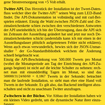
ge­ne Strom­ver­sor­gung von
+5 Volt
er­hält.
Twit­ter-API.
Das Herz­stück der In­s­tal­la­ti­on ist der Tweet-Da­ten­
4
fluss wel­cher über die Twit­ter-API ⁠
sei­nen Weg zum LED-Band
fin­det. Die API-Do­ku­men­ta­ti­on ist voll­stän­dig und mit curl-Bei­
spie­len er­läut­ert. Ein­zig die Wahl zwi­schen JSON-Zahl und -De­
zi­mal­zei­chen­ket­te schien zwi­schen den ver­schie­de­nen Ant­wor­ten
der API un­ein­heit­lich; ich bin der Über­zeu­gung, dass die API sich
im Zeit­raum der Aus­stel­lung ge­än­dert hat und jetzt nur noch De­
zi­mal­zei­chen­ket­ten schickt (an­dern­falls kann ich mir ei­nen in der
Aus­stel­lungs­dau­er plötz­lich auf­ge­tre­te­nen Feh­ler nicht er­klä­ren).
Wenn auch et­was ver­wun­der­lich, be­wies sich der JSON-Un­mar­
5
shaller ⁠
der
Go
-Stan­dard­bib­lio­thek wel­chem die Än­de­rung
schnell bei­ge­bracht war.
Ein­zig die API-Be­schrän­kung von
500.000
Tweets pro Mo­nat
(wo­bei die Mo­nats­pe­ri­o­de am Tag der Ein­rich­tung des API-Zu­
gangs be­ginnt) ist nicht auf die leich­te Schul­ter zu neh­men: rech­
net man mit ein­und­drei­ßig Ta­gen im Mo­nat, so sind das
Tweets in der Se­kun­de; be­trach­tet
500000/31/24/60/60 = 0,1867
man die lau­fen­de In­s­tal­la­ti­on, so sieht man eher ei­ne Hand voll
Tweets in der Se­kun­de. Es gilt also, das Back­end in­tel­li­gent ab­zu­
schal­ten und nicht zu un­acht­sam Twit­ter an­zu­fra­gen.
Zwit­schern in der Büch­se.
Vor Ab­bau der In­s­tal­la­ti­on ha­ben wir
ein klei­nes Vi­deo ge­dreht, um die dy­na­mi­sche Na­tur ih­rer ein­zu­
fan­gen: