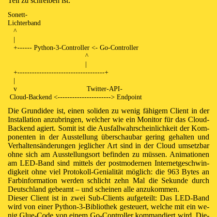
Teil zu schrei­ben ist: ⁠
Sonett-

Lichterband

   ^

   |

   +------ Python-3-Controller <- Go-Controller

                                        ^

                                        |

   +------------------------------------+

   |

   v                                    Twitter-API-

Die Grund­idee ist, ei­nen so­li­den zu we­nig fä­hi­gem Cli­ent in der
In­s­tal­la­ti­on an­zu­brin­gen, wel­cher wie ein Moni­tor für das Cloud-
Back­end agiert. So­mit ist die Aus­fall­wahr­schein­lich­keit der Kom­
po­nen­ten in der Aus­stel­lung über­schau­bar ge­ring ge­hal­ten und
Ver­hal­tens­än­de­rung­en jeg­li­cher Art sind in der Cloud um­setz­bar
ohne sich am Aus­stel­lungs­ort be­fin­den zu müs­sen. Ani­ma­tio­nen
am LED-Band sind mit­tels der post­mo­der­nen In­ter­net­ge­schwin­
dig­keit ohne viel Pro­to­koll-Ge­ni­a­li­tät mög­lich: die 963 Bytes an
Farb­in­for­ma­tion wer­den schlicht zehn Mal die Se­kun­de durch
Deutsch­land ge­beamt – und schei­nen alle an­zu­kom­men.
Die­ser Cli­ent ist in zwei Sub-Cli­ents auf­ge­teilt: Das LED-Band
wird von ei­ner
Py­thon-3
-Bib­lio­thek ge­steu­ert, wel­che mit ein we­
nig Glue-Code von ei­nem
Go
-
Con­trol­ler
kom­man­diert wird. Die­