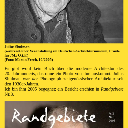
Julius Shulman
(wäh­rend ei­ner Ver­an­stal­tung im Deut­schen Ar­chi­tek­tur­mu­se­um, Frank­
furt/M.; O⁠.⁠ ⁠i⁠.⁠ ⁠F⁠.)
(Fo­to: Mar­tin Frech, 10/2005)
Es gibt wohl kein Buch über die mo­der­ne Ar­chi­tek­tur des
20. Jahr­hun­derts, das ohne ein Pho­to von ihm aus­kommt. Julius
Shulman war
der
Pho­to­graph zeit­ge­nös­si­scher Ar­chi­tek­tur seit
den 1930er-Jah­ren.
Ich bin ihm 2005 be­geg­net; ein Be­richt er­schien in
Rand­ge­biete
Nr. 3
.