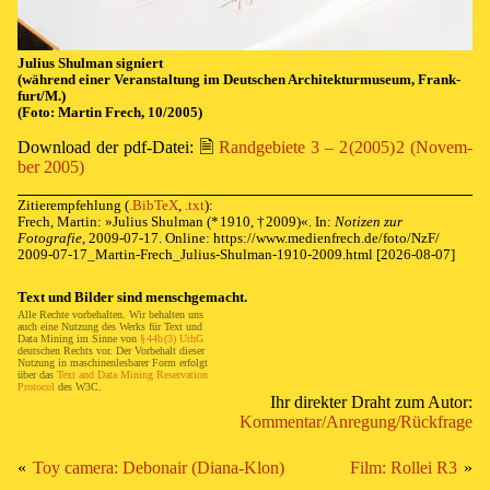
Julius Shulman sig­niert
(wäh­rend ei­ner Ver­an­stal­tung im Deut­schen Ar­chi­tek­tur­mu­se­um, Frank­
furt/M.)
(Fo­to: Mar­tin Frech, 10/2005)
Down­load der pdf-Da­tei:
🗎
⁠ ⁠
Rand­ge­biete 3 –
2 (2005) 2
(No­vem­
ber 2005)
Zitierempfehlung
(
.BibTeX
,
.txt
)
:
Frech, Martin: »
Julius Shulman
(*⁠ ⁠1910, †⁠ ⁠2009)
«. In:
Notizen zur
Fotografie
,
2009-07-17
. Online:
https://
www.
medienfrech.
de/
foto/
NzF/
2009-
07-
17_
Martin-
Frech_
Julius-
Shulman-
1910-
2009.
html
[2026-08-07]
Text und Bil­der sind mensch­ge­macht.
Al­le Rech­te vor­be­hal­ten. Wir be­hal­ten uns
auch eine Nutz­ung des Werks für
Text
und
Da­ta Min­ing
im Sin­ne von
§⁠ ⁠44b⁠ ⁠(3) UrhG
deut­schen Rechts vor. Der Vor­be­halt die­ser
Nut­zung in ma­schi­nen­les­ba­rer Form er­folgt
über das
Text and Da­ta Min­ing Res­er­va­tion
Pro­to­col
des
W3C
.
Ihr di­rek­ter Draht zum Au­tor:
Kom­men­tar/
An­re­gung/
Rück­fra­ge
«
Toy cam­era
: Debon­air (Di­a­na-Klon)
Film: Rollei R3
»