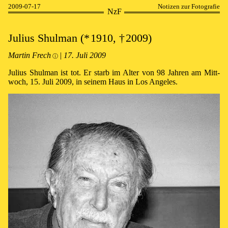
2009-07-17
Notizen zur Fotografie
NzF
Julius Shulman
(*⁠ ⁠1910, †⁠ ⁠2009)
Martin Frech
|
17⁠.⁠ Juli 2009
ⓘ
Julius Shulman ist tot. Er starb im Al­ter von 98 Jah­ren am Mitt­
woch, 15. Juli 2009, in sei­nem Haus in Los An­ge­les.