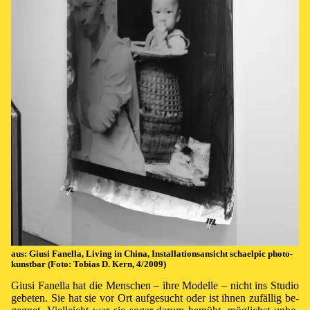
aus: Giusi Fa­nella, Liv­ing in Chi­na, In­stal­la­ti­ons­an­sicht schael­pic pho­to­
kunst­bar (Fo­to: To­bi­as D. Kern, 4/2009)
Giusi Fanella hat die Men­schen – ih­re Mo­del­le – nicht ins Stu­dio
ge­be­ten. Sie hat sie vor Ort auf­ge­sucht oder ist ih­nen zu­fäl­lig be­