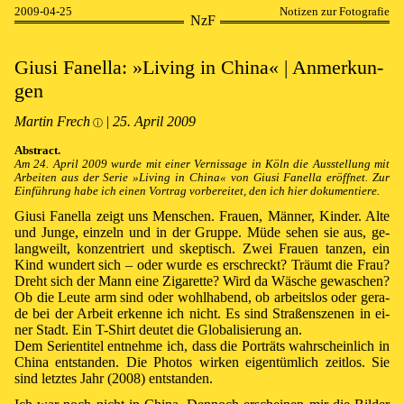
2009-04-25
Notizen zur Fotografie
NzF
Giusi Fanella: »⁠
Liv­ing in China
⁠« | An­mer­kun­
gen
Martin Frech
|
25⁠.⁠ April 2009
ⓘ
Abstract.
Am 24. April 2009 wur­de mit ei­ner Ver­nis­sa­ge in Köln die Aus­stel­lung mit
Ar­bei­ten aus der Se­rie »⁠
Liv­ing in China
⁠« von Giusi Fanella er­öff­net. Zur
Ein­führ­ung ha­be ich ei­nen Vor­trag vor­be­rei­tet, den ich hier do­ku­men­tie­re.
Giusi Fanella zeigt uns Men­schen. Frau­en, Män­ner, Kin­der. Al­te
und Jun­ge, ein­zeln und in der Grup­pe. Mü­de se­hen sie aus, ge­
lang­weilt, kon­zen­triert und skep­tisch. Zwei Frau­en tan­zen, ein
Kind wun­dert sich – oder wur­de es er­schreckt? Träumt die Frau?
Dreht sich der Mann ei­ne Zi­ga­ret­te? Wird da Wä­sche ge­wa­schen?
Ob die Leu­te arm sind oder wohl­ha­bend, ob ar­beits­los oder ge­ra­
de bei der Ar­beit er­kenne ich nicht. Es sind Stra­ßen­sze­nen in ei­
ner Stadt. Ein
T-Shirt
deu­tet die Glo­ba­li­sie­rung an.
Dem Se­rien­ti­tel ent­neh­me ich, dass die Por­träts wahr­schein­lich in
Chi­na ent­stan­den. Die Pho­tos wir­ken ei­gen­tüm­lich zeit­los. Sie
sind letz­tes Jahr (2008) ent­stan­den.