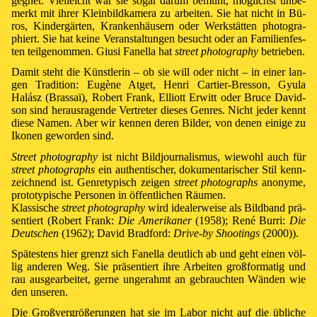
geg­net. Viel­leicht war sie so­gar da­rum be­müht, mög­lichst un­be­
merkt mit ih­rer Klein­bild­ka­me­ra zu ar­bei­ten. Sie hat nicht in Bü­
ros, Kin­der­gär­ten, Kran­ken­häu­sern oder Werk­stät­ten pho­to­gra­
phiert. Sie hat kei­ne Ve­ran­stal­tung­en be­sucht oder an Fa­mi­lien­fes­
ten teil­ge­nom­men. Giusi Fanella hat
street pho­tog­ra­phy
be­trie­ben.
Da­mit steht die Künst­le­rin – ob sie will oder nicht – in ei­ner lan­
gen Tra­di­tion: Eugène Atget, Henri Cartier-Bresson, Gyula
Halász (Brassaï), Ro­bert Frank, El­liott Erwitt oder Bruce Da­vid­
son sind he­raus­ra­gen­de Ver­tre­ter die­ses Gen­res. Nicht je­der kennt
die­se Na­men. Aber wir ken­nen de­ren Bil­der, von de­nen ei­ni­ge zu
Iko­nen ge­wor­den sind.
Street pho­tog­ra­phy
ist nicht Bild­jour­na­lis­mus, wie­wohl auch für
street pho­to­graphs
ein au­then­ti­scher, do­ku­men­ta­ri­scher Stil kenn­
zeich­nend ist. Genre­ty­pisch zei­gen
street pho­to­graphs
ano­nyme,
pro­to­ty­pi­sche Per­so­nen in öf­fent­li­chen Räu­men.
Klas­si­sche
street pho­tog­ra­phy
wird ide­a­ler­wei­se als Bild­band prä­
sen­tiert (Ro­bert Frank:
Die Ame­ri­ka­ner
(1958); René Burri:
Die
Deut­schen
(1962); Da­vid Brad­ford:
Drive-by Shoot­ings
(2000)).
Spä­tes­tens hier grenzt sich Fanella deut­lich ab und geht ei­nen völ­
lig an­de­ren Weg. Sie prä­sen­tiert ih­re Ar­bei­ten groß­for­ma­tig und
rau aus­ge­ar­bei­tet, ger­ne un­ge­rahmt an ge­brauch­ten Wän­den wie
den un­se­ren.
Die Groß­ver­grö­ße­run­gen hat sie im La­bor nicht auf die üb­li­che