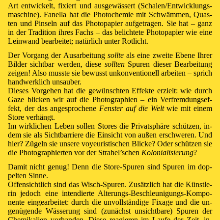
Art ent­wick­elt, fi­xiert und aus­gewäs­sert (Scha­len/
Ent­wick­lungs­
ma­schi­ne). Fanella hat die Pho­to­che­mie mit Schwäm­men, Quas­
ten und Pin­seln auf das Pho­to­pa­pier auf­ge­tra­gen. Sie hat – ganz
in der Tra­di­tion ih­res Fachs – das be­lich­te­te Pho­to­pa­pier wie ei­ne
Lein­wand be­ar­bei­tet; na­tür­lich un­ter Rot­licht.
Der Vor­gang der Aus­ar­bei­tung
soll­te
als ei­ne zwei­te Ebe­ne Ih­rer
Bil­der sicht­bar wer­den, die­se
soll­ten
Spu­ren die­ser Be­ar­bei­tung
zei­gen! Also mus­ste sie be­wusst un­kon­ven­ti­o­nell ar­bei­ten – sprich
hand­werk­lich un­sau­ber.
Die­ses Vor­ge­hen hat die ge­wünsch­ten Ef­fek­te er­zielt: wie durch
Ga­ze bli­cken wir auf die Pho­to­gra­phi­en – ein Ver­frem­dungs­ef­
fekt, der das an­ge­sproche­ne
Fens­ter auf die Welt
wie mit ei­nem
Store ver­hängt.
Im wirk­li­chen Le­ben sol­len Stores die Pri­vat­sphä­re schüt­zen, in­
dem sie als Sicht­bar­rie­re die Ein­sicht von au­ßen er­schwe­ren. Und
hier? Zü­geln sie un­se­re vo­yeu­ris­ti­sch­en Blicke? Oder schüt­zen sie
die Pho­to­gra­phier­ten vor der Strahel’schen
Ko­lo­nia­li­sie­rung
?
Da­mit nicht ge­nug! Denn die Store-Spu­ren sind Spu­ren im dop­
pel­ten Sin­ne.
Offen­sicht­lich sind das Wisch-Spu­ren. Zu­sätz­lich hat die Künst­le­
rin je­doch ei­ne in­ten­dier­te Al­te­rungs-Be­schleu­ni­gungs-Kom­po­
nen­te ein­ge­ar­bei­tet: durch die un­voll­stän­di­ge Fi­xa­ge und die un­
ge­nü­gen­de Wäs­se­rung sind (zu­nächst un­sicht­ba­re) Spu­ren der
Che­mi­ka­lien vor­han­den. Die­se re­agie­ren im Lau­fe der Zeit, in­