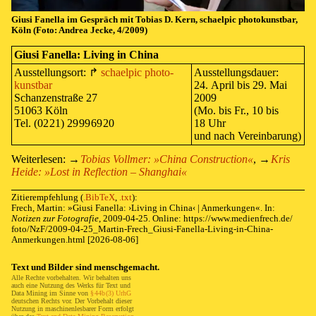
Giusi Fa­nella im Ge­spräch mit To­bi­as D. Kern, schael­pic pho­to­kunst­bar,
Köln (Fo­to: An­drea Jecke, 4/2009)
Giusi Fanella:
Liv­ing in China
Aus­stel­lungs­ort:
↱
⁠ ⁠
schael­pic pho­to­
Aus­stel­lungs­dau­er:
kunst­bar
24. April bis 29. Mai
Schan­zen­stra­ße 27
2009
51063 Köln
(Mo. bis Fr., 10 bis
Tel. (02 21) 29 99 69 20
18 Uhr
und nach Ver­ein­ba­rung)
Weiterlesen:
→
⁠ ⁠
Tobias Vollmer: »⁠
China Con­struc­tion
⁠«
,
→
⁠ ⁠
Kris
Heide: »⁠Lost in Re­flec­tion – Shang­hai⁠«
Zitierempfehlung
(
.BibTeX
,
.txt
)
:
Frech, Martin: »
Giusi Fanella: ›⁠
Liv­ing in China
⁠‹ | An­mer­kun­gen
«. In:
Notizen zur Fotografie
,
2009-04-25
. Online:
https://
www.
medienfrech.
de/
foto/
NzF/
2009-
04-
25_
Martin-
Frech_
Giusi-
Fanella-
Living-
in-
China-
Anmerkungen.
html
[2026-08-06]
Text und Bil­der sind mensch­ge­macht.
Al­le Rech­te vor­be­hal­ten. Wir be­hal­ten uns
auch eine Nutz­ung des Werks für
Text
und
Da­ta Min­ing
im Sin­ne von
§⁠ ⁠44b⁠ ⁠(3) UrhG
deut­schen Rechts vor. Der Vor­be­halt die­ser
Nut­zung in ma­schi­nen­les­ba­rer Form er­folgt