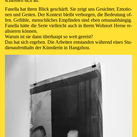
schlos­sen sich an.
Fanella hat ih­ren Blick ge­schärft. Sie zeigt uns Ge­sich­ter, Emo­tio­
nen und Ges­ten. Der Kon­text bleibt ver­bor­gen, die Be­deu­tung of­
fen. Ge­füh­le, mensch­li­ches Emp­fin­den sind eben orts­un­ab­hängig.
Fanella hät­te die Se­rie viel­leicht auch in ih­rem Wohn­ort Her­ne re­
a­li­sie­ren kön­nen.
Wa­rum ist sie dann über­haupt so weit ge­reist?
Das hat sich er­ge­ben. Die Ar­bei­ten ent­stan­den wäh­rend ei­nes Stu­
dien­auf­ent­halts der Künst­le­rin in Hang­zhou.