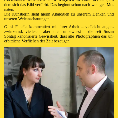
dem sich das Bild ver­färbt. Das be­ginnt schon nach we­ni­gen Mo­
na­ten.
Die Künst­le­rin sieht hie­rin Ana­lo­gien zu un­se­rem Den­ken und
un­se­ren Welt­an­schau­ung­en.
Giusi Fanella kom­men­tiert mit ih­rer Ar­beit – viel­leicht au­gen­
zwin­kernd, viel­leicht aber auch un­be­wusst – die seit Susan
Sontag ka­no­ni­sier­te Ge­wiss­heit, dass alle Pho­to­gra­phi­en das un­
er­bitt­liche Ver­flie­ßen der Zeit be­zeu­gen.