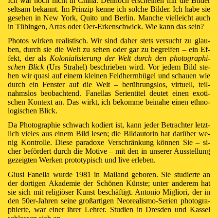
Ich war noch nicht in Chi­na. Den­noch er­schei­nen mir die Bil­der
selt­sam be­kannt. Im Prin­zip kenne ich sol­che Bil­der. Ich ha­be sie
ge­sehen in New York, Qui­to und Ber­lin. Man­che viel­leicht auch
in Tü­bin­gen, Ar­ras oder Oer-Erken­schwick. Wie kann das sein?
Pho­tos wir­ken re­a­lis­tisch. Wir sind da­her stets ver­sucht zu glau­
ben, durch sie die Welt zu se­hen oder gar zu be­grei­fen – ein Ef­
fekt, der als
Ko­lo­nia­li­sie­rung der Welt durch den pho­to­gra­phi­
schen Blick
(Urs Strahel) be­schrie­ben wird. Vor je­dem Bild ste­
hen wir qua­si auf ei­nem klei­nen Feld­herrn­hü­gel und schau­en wie
durch ein Fens­ter auf die Welt – be­rüh­rungs­los, vir­tu­ell, teil­
nahms­los be­ob­ach­tend. Fa­nel­las Se­rien­ti­tel deu­tet ei­nen exo­ti­
schen Kon­text an. Das wirkt, ich be­komme bei­na­he ei­nen eth­no­
lo­gi­schen Blick.
Da Pho­to­gra­phie schwach ko­diert ist, kann je­der Be­trach­ter letzt­
lich vie­les aus ei­nem Bild le­sen; die Bild­au­to­rin hat da­rü­ber we­
nig Kon­t­rol­le. Die­se pa­ra­doxe Ver­schrän­kung kön­nen Sie – si­
cher be­för­dert durch die Mo­ti­ve – mit den in un­se­rer Aus­stel­lung
ge­zeig­ten Wer­ken pro­to­ty­pisch und live er­le­ben.
Giusi Fanella wur­de 1981 in Mai­land ge­bo­ren. Sie stu­dier­te an
der dor­ti­gen Aka­de­mie der Schö­nen Küns­te; un­ter an­der­em hat
sie sich mit re­li­giö­ser Kunst be­schäf­tigt. An­to­nio Mig­lio­ri, der in
den 50er-Jah­ren sei­ne groß­ar­ti­gen Neo­rea­lis­mo-Se­rien pho­to­gra­
phier­te, war ei­ner ih­rer Leh­rer. Stu­di­en in Dres­den und Kas­sel