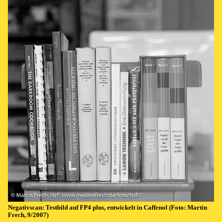
Negativ­scan: Test­bild auf FP4 plus, ent­wick­elt in Caffe­nol (Fo­to: Mar­tin
Frech, 9/2007)