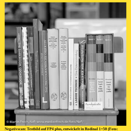
Negativ­scan: Test­bild auf FP4 plus, ent­wick­elt in Ro­di­nal 1+50 (Fo­to: