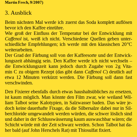
Mar­tin Frech, 9/2007)
3. Ausblick
Beim nächs­ten Mal wer­de ich zu­erst das So­da kom­plett auf­lös­en
be­vor ich den Kaf­fee ein­rüh­re.
Wie groß der Ein­fluss der Tem­pe­ra­tur bei der Ent­wick­lung mit
Caffe­nol
ist, weiß ich nicht. Ver­schie­de­ne Quel­len ge­ben un­ter­
schied­liche Emp­feh­lung­en; ich wer­de mit den klas­sisch­en
20 °C
wei­ter­ar­bei­ten.
Der Grad der Fär­bung soll von der Kaf­fee­sor­te und der Ent­wick­
lungs­zeit ab­hän­gig sein. Den Kaf­fee wer­de ich nicht wech­seln –
die Ent­wick­lungs­zeit kann je­doch durch Zu­ga­be von
2 g
Vi­ta­
min C zu obi­gem Re­zept (das gibt dann
Caffe­nol C
) deut­lich auf
et­wa 12 Mi­nu­ten ver­kürzt wer­den. Die Fär­bung soll dann fast
ver­schwin­den.
Den Fi­xier­er eben­falls durch et­was haus­halts­üb­li­ches zu er­setz­en,
ist kaum mög­lich. Man könn­te den Film zwar, wie wei­land Wil­
liam Tal­bot sei­ne Ka­lo­ty­pien, in Salz­was­ser ba­den. Das wä­re je­
doch kei­ne dau­er­haf­te Fi­xa­ge, da die Sil­ber­salze da­bei nur in Sil­
ber­chlo­ri­de um­ge­wan­delt wer­den wür­den, die schwer lös­lich sind
und da­her in der Schluss­wäs­se­rung kaum aus­wasch­bar wä­ren; die
Schicht wür­de mit der Zeit schwarz wer­den. Schon Tal­bot hat da­
her bald (auf John Her­schels Rat) mit Thio­sul­fat fi­xiert.