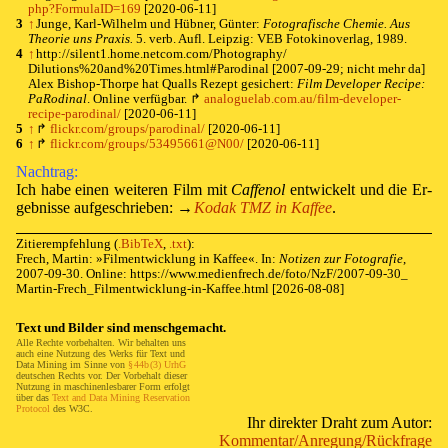
php?FormulaID=169
[2020-06-11]
3
↑
Jun­ge, Karl-Wil­helm und Hüb­ner, Gün­ter:
Fo­to­gra­fi­sche Che­mie. Aus
The­o­rie uns Pra­xis.
5. verb. Aufl. Leip­zig: VEB Fo­to­kino­ver­lag, 1989.
4
↑
http://
silent1.
home.
netcom.
com/
Photography/
Dilutions%20and%20Times.
html#Parodinal [2007-09-29; nicht mehr da]
Alex Bish­op-Thorpe hat Qualls Re­zept ge­sich­ert:
Film De­vel­op­er Re­ci­pe
:
Pa­Ro­di­nal
. On­line ver­füg­bar.
↱
⁠ ⁠
analoguelab.
com.
au/
film-
developer-
recipe-
parodinal/
[2020-06-11]
5
↑
↱
⁠ ⁠
flickr.
com/
groups/
parodinal/
[2020-06-11]
6
↑
↱
⁠ ⁠
flickr.
com/
groups/
53495661@N00/
[2020-06-11]
Nach­trag:
Ich ha­be ei­nen wei­te­ren Film mit
Caffe­nol
ent­wick­elt und die Er­
geb­nis­se auf­ge­schrie­ben:
→
⁠ ⁠
Ko­dak TMZ in Kaf­fee
.
Zitierempfehlung
(
.BibTeX
,
.txt
)
:
Frech, Martin: »
Film­ent­wick­lung in Kaf­fee
«. In:
Notizen zur Fotografie
,
2007-09-30
. Online:
https://
www.
medienfrech.
de/
foto/
NzF/
2007-
09-
30_
Martin-
Frech_
Filmentwicklung-
in-
Kaffee.
html
[2026-08-08]
Text und Bil­der sind mensch­ge­macht.
Al­le Rech­te vor­be­hal­ten. Wir be­hal­ten uns
auch eine Nutz­ung des Werks für
Text
und
Da­ta Min­ing
im Sin­ne von
§⁠ ⁠44b⁠ ⁠(3) UrhG
deut­schen Rechts vor. Der Vor­be­halt die­ser
Nut­zung in ma­schi­nen­les­ba­rer Form er­folgt
über das
Text and Da­ta Min­ing Res­er­va­tion
Pro­to­col
des
W3C
.
Ihr di­rek­ter Draht zum Au­tor:
Kom­men­tar/
An­re­gung/
Rück­fra­ge