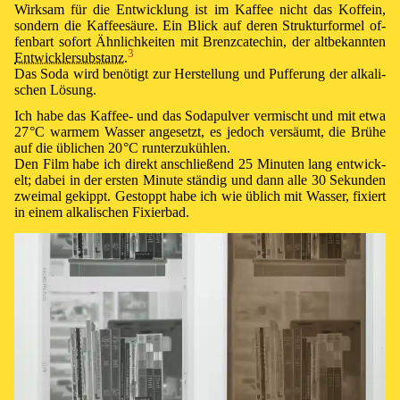
Wirk­sam für die Ent­wick­lung ist im Kaf­fee nicht das Kof­fe­in,
son­dern die Kaf­fee­säu­re. Ein Blick auf de­ren Struk­tur­for­mel of­
fen­bart so­fort Ähn­lich­keit­en mit Brenz­cate­chin, der alt­be­kan­nten
3
Ent­wick­ler­sub­stanz
.⁠
Das So­da wird be­nö­tigt zur Her­stel­lung und Puf­fer­ung der al­ka­li­
schen Lö­sung.
Ich ha­be das Kaf­fee- und das So­da­pul­ver ver­mischt und mit et­wa
27 °C
war­mem Was­ser an­ge­setzt, es je­doch ver­säumt, die Brü­he
auf die üb­li­chen
20 °C
run­ter­zu­küh­len.
Den Film ha­be ich di­rekt an­schlie­ßend 25 Mi­nu­ten lang ent­wick­
elt; da­bei in der ers­ten Mi­nu­te stän­dig und dann alle 30 Se­kun­den
zwei­mal ge­kippt. Ge­stoppt ha­be ich wie üb­lich mit Was­ser, fi­xiert
in ei­nem al­ka­li­schen Fi­xier­bad.