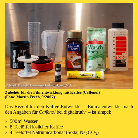
Zu­be­hör für die Film­ent­wick­lung mit Kaf­fee (Caffe­nol)
(Fo­to: Mar­tin Frech, 9/2007)
Das Re­zept für den Kaf­fee-Ent­wick­ler – Ein­mal­ent­wick­ler nach
2
den An­ga­ben für
Caffe­nol
bei digital­truth⁠
– ist sim­pel:
500 ml
Was­ser
8 Tee­löf­fel lös­li­cher Kaf­fee
4 Tee­löf­fel Na­tri­um­car­bo­nat (So­da, Na
CO
)
2
3