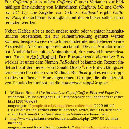
Für
Caffe­nol
gibt es ne­ben
Caffe­nol C
noch Va­ri­an­ten zur bild­
mäßi­gen Ent­wick­lung von Mi­kro­fil­men (
Caffe­nol LC
und
Caffe­
nol LC+C
). Die Zu­ga­be von Salz zu
Caffe­nol
er­gibt
Caffe­
nol Plus
; die sicht­ba­re Kör­nig­keit und der Schlei­er sol­len da­mit
re­du­ziert wer­den.
Ne­ben Kaf­fee gibt es noch an­de­re mehr oder we­ni­ger haus­halts­
üb­li­che Sub­stan­zen, die zur Film­ent­wick­lung ge­nutzt wer­den
kön­nen, bei­spiels­wei­se der schmerz­lin­dern­de und fieber­sen­ken­de
Arz­nei­stoff Ace­ta­mi­no­phen/
Pa­ra­ce­ta­mol. Des­sen Struk­tur­for­mel
hat Ähn­lich­keit­en mit p-Amino­phe­nol, der ent­wick­lungs­wirk­sa­
men Zu­tat in
Agfa Ro­di­nal
. Der Ent­spre­chen­de al­ter­na­ti­ve Ent­
wick­ler ist un­ter dem Na­men
Pa­Ro­di­nal
be­kannt; ein Re­zept fin­
4
det sich auf den Sei­ten von Do­nald Qualls⁠
, die Ent­wick­lungs­zei­
ten ent­spre­chen de­nen von Ro­di­nal. Bei
flickr
gibt es ei­ne Grup­pe
5
zu die­sem The­ma⁠
. Ei­ne all­ge­mei­ne­re Grup­pe, die alle al­ter­na­ti­
6
ven Ent­wick­ler um­fasst, ist die
home­made soup
-Grup­pe⁠
.
1
↑
Wil­liams, Scott:
A Use for that Last Cup of Cof­fee: Film and Pa­per De­
vel­op­ment.
On­line ver­füg­bar. URL:
http://
www.
rit.
edu/
˜andpph/
text-
coffee.
html [2007-09-29]
um­ge­zo­gen:
↱
⁠ ⁠
people.
rit.
edu/
andpph/
text-
coffee.
html
[2020-06-11]
(Das ist die on­line-Ver­si­on ohne Bil­der ei­nes Tex­tes, der 1995 in der Zeit­
schrift
Dark­room &
Cre­a­tive Cam­era Tech­niques
er­schie­nen ist.)
2
↑
http://
www.
digitaltruth.
com/
techdata/
caffenol.
php [2007-09-29; nicht
mehr da]
um­ge­zo­gen und Re­zept leicht ge­än­dert:
↱
⁠ ⁠
digitaltruth.
com/
data/
formula.