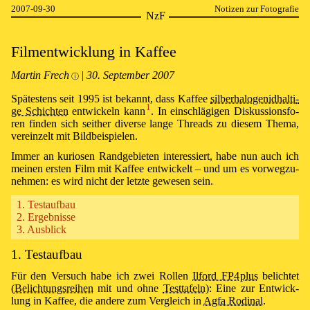
2007-09-30
Notizen zur Fotografie
NzF
Film­ent­wick­lung in Kaf­fee
Martin Frech
|
30⁠.⁠ September 2007
ⓘ
Spä­tes­tens seit 1995 ist be­kannt, dass Kaf­fee
sil­ber­ha­lo­ge­nid­hal­ti­
1
ge Schich­ten
ent­wick­eln kann⁠
. In ein­schlä­gi­gen Dis­kus­si­ons­fo­
ren fin­den sich seit­her di­ver­se lan­ge Threads zu die­sem The­ma,
ver­ein­zelt mit Bild­bei­spie­len.
Immer an ku­ri­os­en Rand­ge­bie­ten in­te­r­es­siert, ha­be nun auch ich
mei­nen ers­ten Film mit Kaf­fee ent­wick­elt – und um es vor­weg­zu­
neh­men: es wird nicht der letz­te ge­we­sen sein.
1. Testaufbau
2. Ergebnisse
3. Ausblick
1. Testaufbau
Für den Ver­such ha­be ich zwei Rol­len
Ilford FP4 plus
be­lich­tet
(
Be­lich­tungs­reihen
mit und ohne
Test­ta­feln
): Ei­ne zur Ent­wick­
lung in Kaf­fee, die an­de­re zum Ver­gleich in
Agfa Ro­di­nal
.