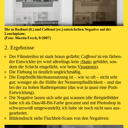
Die in Ro­di­nal (li.) und Caffe­nol (re.) ent­wick­el­ten Ne­ga­tive auf der
Leucht­platte.
(Fo­to: Mar­tin Frech, 9/2007)
2. Ergebnisse
Der Film­strei­fen ist stark braun ge­färbt;
Caffe­nol
ist ein fär­ben­
der Ent­wick­ler (es wird al­ler­dings kein
›⁠Stain⁠‹
ge­bil­det, son­
dern die Schicht ein­ge­färbt, wie beim
Vi­ra­gie­ren
).
Die Fär­bung ist deut­lich un­gleich­mä­ßig.
Die Emp­find­lich­keits­aus­nut­zung ist – wie so oft – nicht sehr
gut; we­ni­ger als die Hälf­te der Nenn­emp­find­lich­keit – und das
bei der zu ho­hen Bad­tem­pe­ra­tur (das war ja qua­si ei­ne Push-
Ent­wick­lung).
Die Ne­ga­tive las­sen sich sehr gut scan­nen (die Bei­spiel­bilder
ha­be ich als Dias/
48-Bit-Far­be ge­scannt und mit Photo­shop in
schwarz­weiß um­ge­wan­delt); ich ha­be sie noch nicht nass aus­
ge­ar­bei­tet.
Bild­ein­druck sie­he Flach­bett-Scans von den Ne­ga­ti­ven: