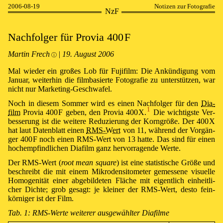
2006-08-19
Notizen zur Fotografie
NzF
Nach­fol­ger für Pro­via
400 F
Martin Frech
|
19⁠.⁠ August 2006
ⓘ
Mal wie­der ein gro­ßes Lob für Fuji­film: Die An­kün­di­gung vom
Ja­nu­ar, wei­ter­hin die film­basierte Fo­to­gra­fie zu un­ter­stütz­en, war
nicht nur Mar­ke­ting-Ge­schwa­fel.
Noch in die­sem Som­mer wird es ei­nen Nach­fol­ger für den
Dia­
1
film
Pro­via
400 F
ge­ben, den Pro­via
400 X
.⁠
Die wich­tigs­te Ver­
bes­se­rung ist die wei­te­re Re­du­zier­ung der Korn­größe. Der
400 X
hat laut Daten­blatt ei­nen
RMS-Wert
von 11, wäh­rend der Vor­gän­
ger
400 F
noch ei­nen RMS-Wert von 13 hat­te. Das sind für ei­nen
hoch­emp­find­li­chen Dia­film ganz her­vor­ra­gen­de Wer­te.
Der RMS-Wert (
root mean square
) ist ei­ne sta­tis­ti­sche Grö­ße und
be­schreibt die mit ei­nem Mi­kro­den­si­to­me­ter ge­mes­se­ne vi­su­el­le
Homo­geni­tät ei­ner ab­ge­bil­de­ten Flä­che mit ei­gent­lich ein­heit­li­
cher Dich­te; grob ge­sagt: je klei­ner der RMS-Wert, des­to fein­
körniger ist der Film.
Tab. 1: RMS-Wer­te wei­ter­er aus­ge­wähl­ter Dia­fil­me