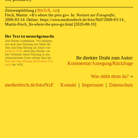
Zitierempfehlung
(
.BibTeX
,
.txt
)
:
Frech, Martin: »
It’s where the pros go
«. In:
Notizen zur Fotografie
,
2006-03-14
. Online:
https://
www.
medienfrech.
de/
foto/
NzF/
2006-
03-
14_
Martin-
Frech_
Its-
where-
the-
pros-
go.
html
[2026-08-10]
Der Text ist mensch­ge­macht.
Al­le Rech­te vor­be­hal­ten. Wir be­hal­ten
uns auch eine Nutz­ung des Werks für
Text
und
Da­ta Min­ing
im Sin­ne von
§⁠ ⁠44b⁠ ⁠(3) UrhG
deut­schen Rechts vor.
Der Vor­be­halt die­ser Nut­zung in ma­
Ihr di­rek­ter Draht zum Au­tor:
schi­nen­les­ba­rer Form er­folgt über das
Text and Da­ta Min­ing Res­er­va­tion Pro­
Kom­men­tar/
An­re­gung/
Rück­fra­ge
to­col
des
W3C
.
Was stirbt denn da?
»
medienfrech.de/
foto
/
NzF
Kontakt
|
Impressum
|
Datenschutz