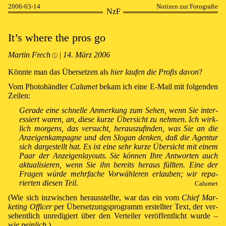
2006-03-14
Notizen zur Fotografie
NzF
It’s where the pros go
Martin Frech
|
14⁠.⁠ März 2006
ⓘ
Könn­te man das Über­set­zen als
hier lau­fen die Pro­fis da­von
?
Vom Pho­to­händ­ler
Calu­met
be­kam ich ei­ne E-Mail mit fol­gen­den
Zei­len:
Ge­ra­de ei­ne schnel­le An­mer­kung zum Se­hen, wenn Sie in­te­r­
es­siert wa­ren, an, die­se kurze Über­sicht zu neh­men. Ich wirk­
lich mor­gens, das ver­sucht, he­raus­zu­fin­den, was Sie an die
An­zei­gen­kam­pag­ne und den Slo­gan den­ken, daß die Agen­tur
sich dar­ge­stel­lt hat. Es ist ei­ne sehr kurze Über­sicht mit ei­nem
Paar der An­zei­gen­lay­outs. Sie kön­nen Ih­re Ant­wor­ten auch
ak­tu­a­li­sie­ren, wenn Sie ihn be­reits he­raus füll­ten. Ei­ne der
Fra­gen wür­de mehr­fa­che Vor­wähle­ren er­lau­ben; wir re­pa­
rier­ten die­sen Teil.
Calu­met
(Wie sich in­zwi­schen he­raus­stell­te, war das ein vom
Chief Mar­
ket­ing Of­fi­cer
per Über­set­zungs­pro­gramm er­stell­ter Text, der ver­
se­hent­lich un­re­di­giert über den Ver­tei­ler ver­öf­fent­licht wur­de –
wie pein­lich
.)