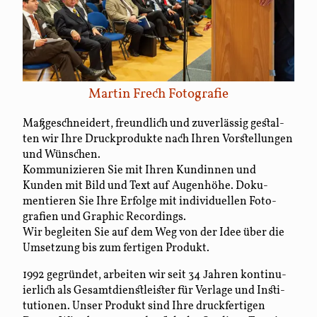
Martin Frech Fotografie
Maß­geschneidert, freund­lich und zu­ver­lässig gestal­
ten wir Ihre Druck­produkte nach Ihren Vor­stellungen
und Wünschen.
Kommu­nizieren Sie mit Ihren Kundinnen und
Kunden mit Bild und Text auf Augen­höhe. Doku­
mentieren Sie Ihre Erfolge mit indi­viduellen Foto­
grafien und Graphic Record­ings.
Wir begleiten Sie auf dem Weg von der Idee über die
Um­setzung bis zum fertigen Produkt.
1992 gegründet, arbeiten wir seit 34 Jahren kon­ti­nu­
ier­lich als Gesamt­dienst­leister für Verlage und Insti­
tu­tionen. Unser Produkt sind Ihre druck­fer­tigen