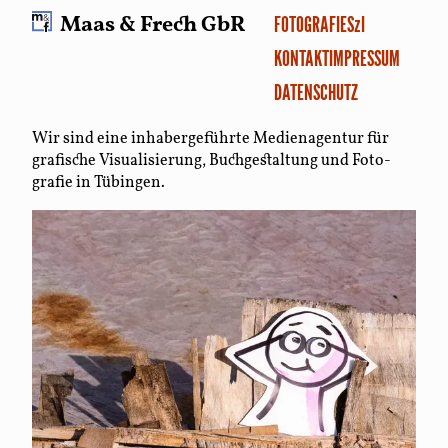
Maas &
Frech GbR
FOTOGRAFIE
SzI
KONTAKT
IMPRESSUM
DATENSCHUTZ
Wir sind eine inhaber­ge­führte Medien­agentur für
grafische Visualisierung, Buch­gestal­tung und Foto­
grafie in Tübingen.